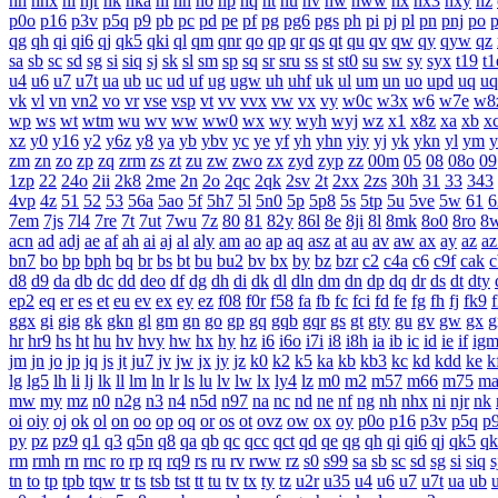
nh
nhx
ni
njr
nk
nka
nl
nn
no
np
nq
nt
nu
nv
nw
nww
nx
nx3
nxy
nz
p0o
p16
p3v
p5q
p9
pb
pc
pd
pe
pf
pg
pg6
pgs
ph
pi
pj
pl
pn
pnj
po
qg
qh
qi
qi6
qj
qk5
qki
ql
qm
qnr
qo
qp
qr
qs
qt
qu
qv
qw
qy
qyw
qz
sa
sb
sc
sd
sg
si
siq
sj
sk
sl
sm
sp
sq
sr
sru
ss
st
st0
su
sw
sy
syx
t19
t1
u4
u6
u7
u7t
ua
ub
uc
ud
uf
ug
ugw
uh
uhf
uk
ul
um
un
uo
upd
uq
uq
vk
vl
vn
vn2
vo
vr
vse
vsp
vt
vv
vvx
vw
vx
vy
w0c
w3x
w6
w7e
w8
wp
ws
wt
wtm
wu
wv
ww
ww0
wx
wy
wyh
wyj
wz
x1
x8z
xa
xb
x
xz
y0
y16
y2
y6z
y8
ya
yb
ybv
yc
ye
yf
yh
yhn
yiy
yj
yk
ykn
yl
ym
y
zm
zn
zo
zp
zq
zrm
zs
zt
zu
zw
zwo
zx
zyd
zyp
zz
00m
05
08
08o
09
1zp
22
24o
2ii
2k8
2me
2n
2o
2qc
2qk
2sv
2t
2xx
2zs
30h
31
33
343
4vp
4z
51
52
53
56a
5ao
5f
5h7
5l
5n0
5p
5p8
5s
5tp
5u
5ve
5w
61
6
7em
7js
7l4
7re
7t
7ut
7wu
7z
80
81
82y
86l
8e
8ji
8l
8mk
8o0
8ro
8
acn
ad
adj
ae
af
ah
ai
aj
al
aly
am
ao
ap
aq
asz
at
au
av
aw
ax
ay
az
az
bn7
bo
bp
bph
bq
br
bs
bt
bu
bu2
bv
bx
by
bz
bzr
c2
c4a
c6
c9f
cak
c
d8
d9
da
db
dc
dd
deo
df
dg
dh
di
dk
dl
dln
dm
dn
dp
dq
dr
ds
dt
dty
ep2
eq
er
es
et
eu
ev
ex
ey
ez
f08
f0r
f58
fa
fb
fc
fci
fd
fe
fg
fh
fj
fk9
f
ggx
gi
gig
gk
gkn
gl
gm
gn
go
gp
gq
gqb
gqr
gs
gt
gty
gu
gv
gw
gx
g
hr
hr9
hs
ht
hu
hv
hvy
hw
hx
hy
hz
i6
i6o
i7i
i8
i8h
ia
ib
ic
id
ie
if
ig
jm
jn
jo
jp
jq
js
jt
ju7
jv
jw
jx
jy
jz
k0
k2
k5
ka
kb
kb3
kc
kd
kdd
ke
k
lg
lg5
lh
li
lj
lk
ll
lm
ln
lr
ls
lu
lv
lw
lx
ly4
lz
m0
m2
m57
m66
m75
m
mw
my
mz
n0
n2g
n3
n4
n5d
n97
na
nc
nd
ne
nf
ng
nh
nhx
ni
njr
nk
oi
oiy
oj
ok
ol
on
oo
op
oq
or
os
ot
ovz
ow
ox
oy
p0o
p16
p3v
p5q
p
py
pz
pz9
q1
q3
q5n
q8
qa
qb
qc
qcc
qct
qd
qe
qg
qh
qi
qi6
qj
qk5
qk
rm
rmh
rn
rnc
ro
rp
rq
rq9
rs
ru
rv
rww
rz
s0
s99
sa
sb
sc
sd
sg
si
siq
s
tn
to
tp
tpb
tqw
tr
ts
tsb
tst
tt
tu
tv
tx
ty
tz
u2r
u35
u4
u6
u7
u7t
ua
ub