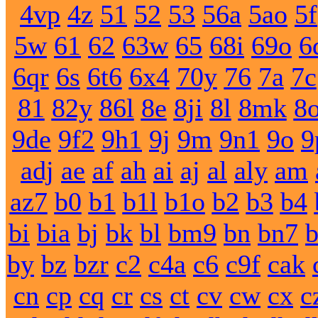
4vp
4z
51
52
53
56a
5ao
5f
5w
61
62
63w
65
68i
69o
6
6qr
6s
6t6
6x4
70y
76
7a
7c
81
82y
86l
8e
8ji
8l
8mk
8
9de
9f2
9h1
9j
9m
9n1
9o
9
adj
ae
af
ah
ai
aj
al
aly
am
az7
b0
b1
b1l
b1o
b2
b3
b4
bi
bia
bj
bk
bl
bm9
bn
bn7
by
bz
bzr
c2
c4a
c6
c9f
cak
cn
cp
cq
cr
cs
ct
cv
cw
cx
c