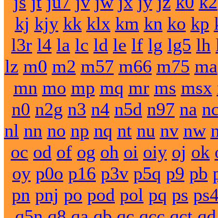
js
jt
ju7
jv
jw
jx
jy
jz
k0
k2
kj
kjy
kk
klx
km
kn
ko
kp
l3r
l4
la
lc
ld
le
lf
lg
lg5
lh
lz
m0
m2
m57
m66
m75
ma
mn
mo
mp
mq
mr
ms
msx
n0
n2g
n3
n4
n5d
n97
na
n
nl
nn
no
np
nq
nt
nu
nv
nw
oc
od
of
og
oh
oi
oiy
oj
ok
oy
p0o
p16
p3v
p5q
p9
pb
pn
pnj
po
pod
pol
pq
ps
ps
q5n
q8
qa
qb
qc
qcc
qct
qd