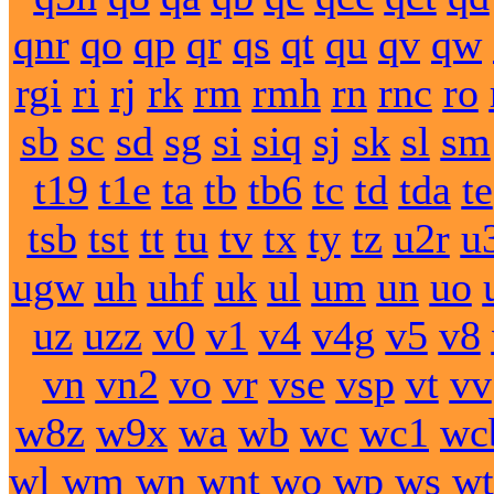
qnr
qo
qp
qr
qs
qt
qu
qv
qw
rgi
ri
rj
rk
rm
rmh
rn
rnc
ro
sb
sc
sd
sg
si
siq
sj
sk
sl
sm
t19
t1e
ta
tb
tb6
tc
td
tda
te
tsb
tst
tt
tu
tv
tx
ty
tz
u2r
u
ugw
uh
uhf
uk
ul
um
un
uo
uz
uzz
v0
v1
v4
v4g
v5
v8
vn
vn2
vo
vr
vse
vsp
vt
vv
w8z
w9x
wa
wb
wc
wc1
wc
wl
wm
wn
wnt
wo
wp
ws
wt