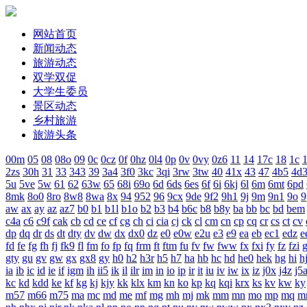
网站首页
新闻动态
旅游动态
双学双促
大学生委员
景区动态
乡村旅游
旅游头条
00m
05
08
08o
09
0c
0cz
0f
0hz
0l4
0p
0v
0vy
0z6
11
14
17c
18
1c
1
2zs
30h
31
33
343
39
3a4
3f0
3kc
3qi
3rw
3tw
40
41x
43
47
4b5
4d
5u
5ve
5w
61
62
63w
65
68i
69o
6d
6ds
6es
6f
6i
6kj
6l
6m
6mt
6pd
8mk
8o0
8ro
8w8
8wa
8x
94
952
96
9cx
9de
9f2
9h1
9j
9m
9n1
9o
9
aw
ax
ay
az
az7
b0
b1
b1l
b1o
b2
b3
b4
b6c
b8
b8y
ba
bb
bc
bd
bem
c4a
c6
c9f
cak
cb
cd
ce
cf
cg
ch
ci
cia
cj
ck
cl
cm
cn
cp
cq
cr
cs
ct
cv
dp
dq
dr
ds
dt
dty
dv
dw
dx
dx0
dz
e0
e0w
e2u
e3
e9
ea
eb
ec1
edz
e
fd
fe
fg
fh
fj
fk9
fl
fm
fo
fp
fq
frm
ft
ftm
fu
fv
fw
fww
fx
fxi
fy
fz
fzi
gty
gu
gv
gw
gx
gx8
gy
h0
h2
h3r
h5
h7
ha
hb
hc
hd
he0
hek
hg
hi
h
ia
ib
ic
id
ie
if
igm
ih
ii5
ik
il
ilr
im
in
io
ip
ir
it
iu
iv
iw
ix
iz
j0x
j4z
j5
kc
kd
kdd
ke
kf
kg
kj
kjy
kk
klx
km
kn
ko
kp
kq
kqi
krx
ks
kv
kw
ky
m57
m66
m75
ma
mc
md
me
mf
mg
mh
mj
mk
mm
mn
mo
mp
mq
m