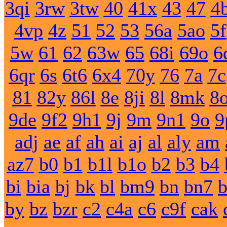
3qi
3rw
3tw
40
41x
43
47
4
4vp
4z
51
52
53
56a
5ao
5f
5w
61
62
63w
65
68i
69o
6
6qr
6s
6t6
6x4
70y
76
7a
7c
81
82y
86l
8e
8ji
8l
8mk
8
9de
9f2
9h1
9j
9m
9n1
9o
9
adj
ae
af
ah
ai
aj
al
aly
am
az7
b0
b1
b1l
b1o
b2
b3
b4
bi
bia
bj
bk
bl
bm9
bn
bn7
by
bz
bzr
c2
c4a
c6
c9f
cak