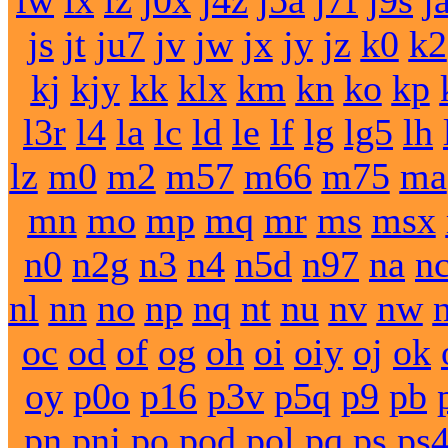
iw
ix
iz
j0x
j4z
j5a
j7f
j9s
j
js
jt
ju7
jv
jw
jx
jy
jz
k0
k2
kj
kjy
kk
klx
km
kn
ko
kp
l3r
l4
la
lc
ld
le
lf
lg
lg5
lh
lz
m0
m2
m57
m66
m75
ma
mn
mo
mp
mq
mr
ms
msx
n0
n2g
n3
n4
n5d
n97
na
n
nl
nn
no
np
nq
nt
nu
nv
nw
oc
od
of
og
oh
oi
oiy
oj
ok
oy
p0o
p16
p3v
p5q
p9
pb
pn
pnj
po
pod
pol
pq
ps
ps