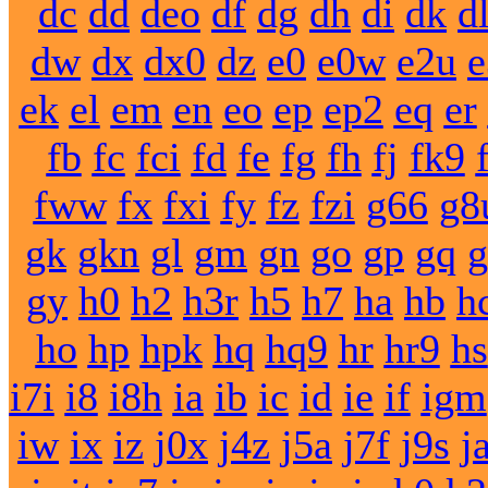
dc
dd
deo
df
dg
dh
di
dk
d
dw
dx
dx0
dz
e0
e0w
e2u
e
ek
el
em
en
eo
ep
ep2
eq
er
fb
fc
fci
fd
fe
fg
fh
fj
fk9
fww
fx
fxi
fy
fz
fzi
g66
g8
gk
gkn
gl
gm
gn
go
gp
gq
g
gy
h0
h2
h3r
h5
h7
ha
hb
h
ho
hp
hpk
hq
hq9
hr
hr9
hs
i7i
i8
i8h
ia
ib
ic
id
ie
if
igm
iw
ix
iz
j0x
j4z
j5a
j7f
j9s
j