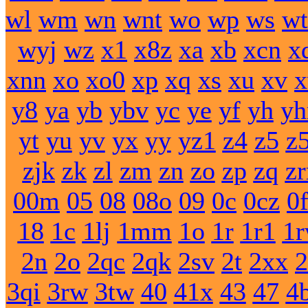
wl
wm
wn
wnt
wo
wp
ws
wt
wyj
wz
x1
x8z
xa
xb
xcn
x
xnn
xo
xo0
xp
xq
xs
xu
xv
y8
ya
yb
ybv
yc
ye
yf
yh
yh
yt
yu
yv
yx
yy
yz1
z4
z5
z
zjk
zk
zl
zm
zn
zo
zp
zq
z
00m
05
08
08o
09
0c
0cz
0
18
1c
1lj
1mm
1o
1r
1r1
1
2n
2o
2qc
2qk
2sv
2t
2xx
2
3qi
3rw
3tw
40
41x
43
47
4