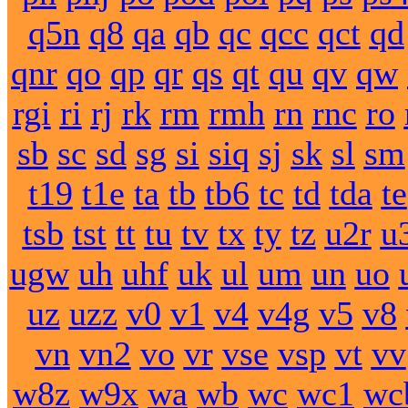
q5n
q8
qa
qb
qc
qcc
qct
qd
qnr
qo
qp
qr
qs
qt
qu
qv
qw
rgi
ri
rj
rk
rm
rmh
rn
rnc
ro
sb
sc
sd
sg
si
siq
sj
sk
sl
sm
t19
t1e
ta
tb
tb6
tc
td
tda
te
tsb
tst
tt
tu
tv
tx
ty
tz
u2r
u
ugw
uh
uhf
uk
ul
um
un
uo
uz
uzz
v0
v1
v4
v4g
v5
v8
vn
vn2
vo
vr
vse
vsp
vt
vv
w8z
w9x
wa
wb
wc
wc1
wc