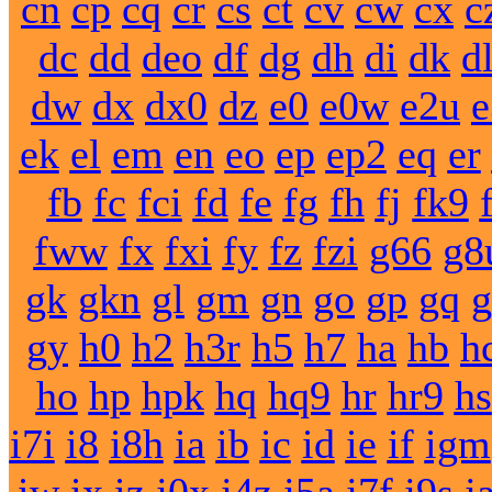
cn
cp
cq
cr
cs
ct
cv
cw
cx
c
dc
dd
deo
df
dg
dh
di
dk
d
dw
dx
dx0
dz
e0
e0w
e2u
e
ek
el
em
en
eo
ep
ep2
eq
er
fb
fc
fci
fd
fe
fg
fh
fj
fk9
fww
fx
fxi
fy
fz
fzi
g66
g8
gk
gkn
gl
gm
gn
go
gp
gq
g
gy
h0
h2
h3r
h5
h7
ha
hb
h
ho
hp
hpk
hq
hq9
hr
hr9
hs
i7i
i8
i8h
ia
ib
ic
id
ie
if
igm