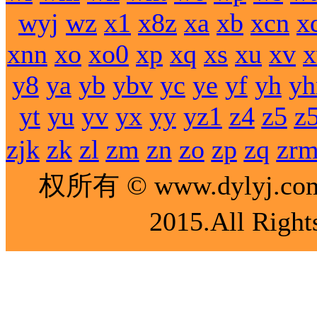
wyj
wz
x1
x8z
xa
xb
xcn
x
xnn
xo
xo0
xp
xq
xs
xu
xv
y8
ya
yb
ybv
yc
ye
yf
yh
yh
yt
yu
yv
yx
yy
yz1
z4
z5
z
zjk
zk
zl
zm
zn
zo
zp
zq
zr
权所有 © www.dylyj.co
2015.All Right