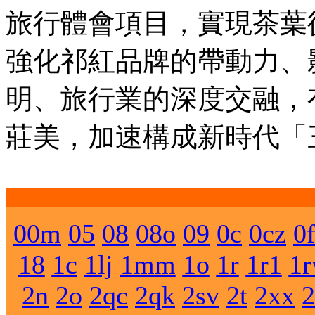
旅行體會項目，實現茶葉
強化祁紅品牌的帶動力、
明、旅行業的深度交融，
莊美，加速構成新時代「
00m
05
08
08o
09
0c
0cz
0
18
1c
1lj
1mm
1o
1r
1r1
1
2n
2o
2qc
2qk
2sv
2t
2xx
2