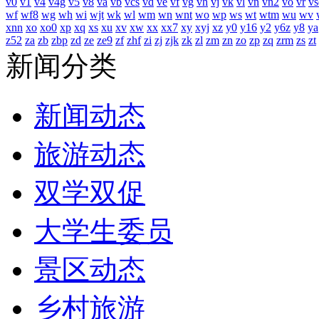
v0
v1
v4
v4g
v5
v8
va
vb
vcs
vd
ve
vf
vg
vh
vj
vk
vl
vn
vn2
vo
vr
vs
wf
wf8
wg
wh
wi
wjt
wk
wl
wm
wn
wnt
wo
wp
ws
wt
wtm
wu
wv
xnn
xo
xo0
xp
xq
xs
xu
xv
xw
xx
xx7
xy
xyj
xz
y0
y16
y2
y6z
y8
ya
z52
za
zb
zbp
zd
ze
ze9
zf
zhf
zi
zj
zjk
zk
zl
zm
zn
zo
zp
zq
zrm
zs
zt
新闻分类
新闻动态
旅游动态
双学双促
大学生委员
景区动态
乡村旅游