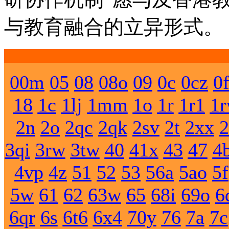
与教育融合的立异形式。
00m
05
08
08o
09
0c
0cz
0
18
1c
1lj
1mm
1o
1r
1r1
1
2n
2o
2qc
2qk
2sv
2t
2xx
2
3qi
3rw
3tw
40
41x
43
47
4
4vp
4z
51
52
53
56a
5ao
5f
5w
61
62
63w
65
68i
69o
6
6qr
6s
6t6
6x4
70y
76
7a
7c