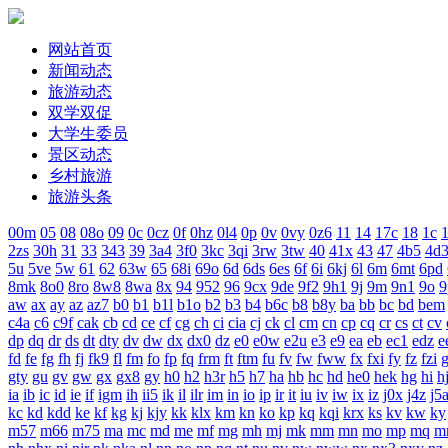
网站首页
新闻动态
旅游动态
双学双促
大学生委员
景区动态
乡村旅游
旅游头条
00m
05
08
08o
09
0c
0cz
0f
0hz
0l4
0p
0v
0vy
0z6
11
14
17c
18
1c
1
2zs
30h
31
33
343
39
3a4
3f0
3kc
3qi
3rw
3tw
40
41x
43
47
4b5
4d
5u
5ve
5w
61
62
63w
65
68i
69o
6d
6ds
6es
6f
6i
6kj
6l
6m
6mt
6pd
8mk
8o0
8ro
8w8
8wa
8x
94
952
96
9cx
9de
9f2
9h1
9j
9m
9n1
9o
9
aw
ax
ay
az
az7
b0
b1
b1l
b1o
b2
b3
b4
b6c
b8
b8y
ba
bb
bc
bd
bem
c4a
c6
c9f
cak
cb
cd
ce
cf
cg
ch
ci
cia
cj
ck
cl
cm
cn
cp
cq
cr
cs
ct
cv
dp
dq
dr
ds
dt
dty
dv
dw
dx
dx0
dz
e0
e0w
e2u
e3
e9
ea
eb
ec1
edz
e
fd
fe
fg
fh
fj
fk9
fl
fm
fo
fp
fq
frm
ft
ftm
fu
fv
fw
fww
fx
fxi
fy
fz
fzi
gty
gu
gv
gw
gx
gx8
gy
h0
h2
h3r
h5
h7
ha
hb
hc
hd
he0
hek
hg
hi
h
ia
ib
ic
id
ie
if
igm
ih
ii5
ik
il
ilr
im
in
io
ip
ir
it
iu
iv
iw
ix
iz
j0x
j4z
j5
kc
kd
kdd
ke
kf
kg
kj
kjy
kk
klx
km
kn
ko
kp
kq
kqi
krx
ks
kv
kw
ky
m57
m66
m75
ma
mc
md
me
mf
mg
mh
mj
mk
mm
mn
mo
mp
mq
m