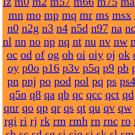
lz
m0
m2
m57
m66
m75
ma
mn
mo
mp
mq
mr
ms
msx
n0
n2g
n3
n4
n5d
n97
na
n
nl
nn
no
np
nq
nt
nu
nv
nw
oc
od
of
og
oh
oi
oiy
oj
ok
oy
p0o
p16
p3v
p5q
p9
pb
pn
pnj
po
pod
pol
pq
ps
ps
q5n
q8
qa
qb
qc
qcc
qct
qd
qnr
qo
qp
qr
qs
qt
qu
qv
qw
rgi
ri
rj
rk
rm
rmh
rn
rnc
ro
sb
sc
sd
sg
si
siq
sj
sk
sl
sm