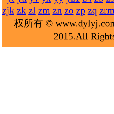
zjk
zk
zl
zm
zn
zo
zp
zq
zr
权所有 © www.dylyj.co
2015.All Right