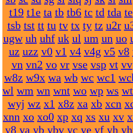
t19
t1e
ta
tb
tb6
tc
td
tda
te
tsb
tst
tt
tu
tv
tx
ty
tz
u2r
u
ugw
uh
uhf
uk
ul
um
un
uo
uz
uzz
v0
v1
v4
v4g
v5
v8
vn
vn2
vo
vr
vse
vsp
vt
vv
w8z
w9x
wa
wb
wc
wc1
wc
wl
wm
wn
wnt
wo
wp
ws
wt
wyj
wz
x1
x8z
xa
xb
xcn
x
xnn
xo
xo0
xp
xq
xs
xu
xv
y8
ya
yb
ybv
yc
ye
yf
yh
yh