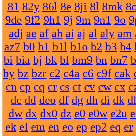
81
82y
86l
8e
8ji
8l
8mk
8
9de
9f2
9h1
9j
9m
9n1
9o
9
adj
ae
af
ah
ai
aj
al
aly
am
az7
b0
b1
b1l
b1o
b2
b3
b4
bi
bia
bj
bk
bl
bm9
bn
bn7
by
bz
bzr
c2
c4a
c6
c9f
cak
cn
cp
cq
cr
cs
ct
cv
cw
cx
c
dc
dd
deo
df
dg
dh
di
dk
d
dw
dx
dx0
dz
e0
e0w
e2u
e
ek
el
em
en
eo
ep
ep2
eq
er