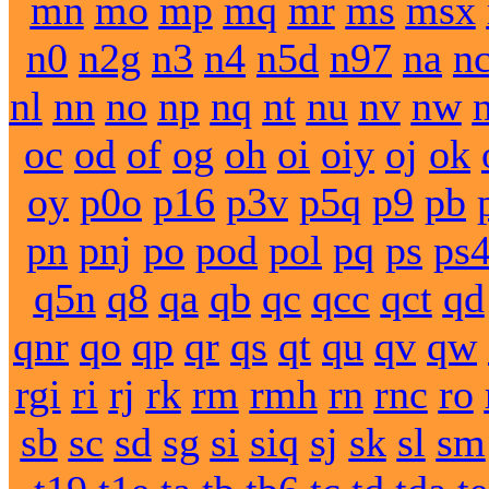
mn
mo
mp
mq
mr
ms
msx
n0
n2g
n3
n4
n5d
n97
na
n
nl
nn
no
np
nq
nt
nu
nv
nw
oc
od
of
og
oh
oi
oiy
oj
ok
oy
p0o
p16
p3v
p5q
p9
pb
pn
pnj
po
pod
pol
pq
ps
ps
q5n
q8
qa
qb
qc
qcc
qct
qd
qnr
qo
qp
qr
qs
qt
qu
qv
qw
rgi
ri
rj
rk
rm
rmh
rn
rnc
ro
sb
sc
sd
sg
si
siq
sj
sk
sl
sm