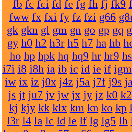
fb
fc
fci
fd
fe
fg
fh
fj
fk9
fww
fx
fxi
fy
fz
fzi
g66
g8
gk
gkn
gl
gm
gn
go
gp
gq
g
gy
h0
h2
h3r
h5
h7
ha
hb
h
ho
hp
hpk
hq
hq9
hr
hr9
hs
i7i
i8
i8h
ia
ib
ic
id
ie
if
igm
iw
ix
iz
j0x
j4z
j5a
j7f
j9s
j
js
jt
ju7
jv
jw
jx
jy
jz
k0
k2
kj
kjy
kk
klx
km
kn
ko
kp
l3r
l4
la
lc
ld
le
lf
lg
lg5
lh