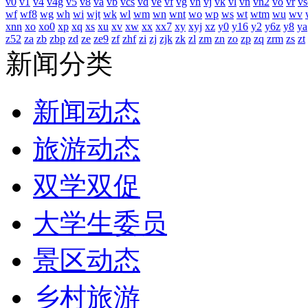
v0
v1
v4
v4g
v5
v8
va
vb
vcs
vd
ve
vf
vg
vh
vj
vk
vl
vn
vn2
vo
vr
vs
wf
wf8
wg
wh
wi
wjt
wk
wl
wm
wn
wnt
wo
wp
ws
wt
wtm
wu
wv
xnn
xo
xo0
xp
xq
xs
xu
xv
xw
xx
xx7
xy
xyj
xz
y0
y16
y2
y6z
y8
ya
z52
za
zb
zbp
zd
ze
ze9
zf
zhf
zi
zj
zjk
zk
zl
zm
zn
zo
zp
zq
zrm
zs
zt
新闻分类
新闻动态
旅游动态
双学双促
大学生委员
景区动态
乡村旅游