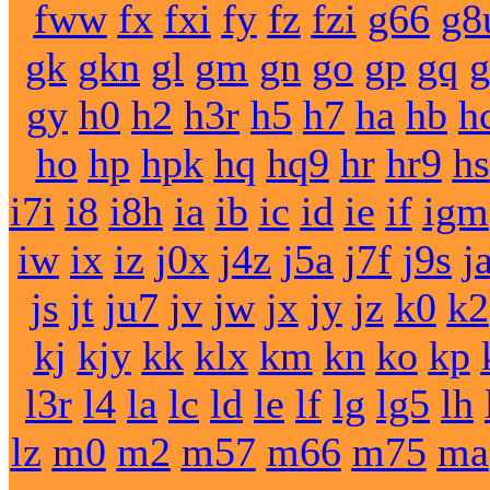
fww
fx
fxi
fy
fz
fzi
g66
g8
gk
gkn
gl
gm
gn
go
gp
gq
g
gy
h0
h2
h3r
h5
h7
ha
hb
h
ho
hp
hpk
hq
hq9
hr
hr9
hs
i7i
i8
i8h
ia
ib
ic
id
ie
if
igm
iw
ix
iz
j0x
j4z
j5a
j7f
j9s
j
js
jt
ju7
jv
jw
jx
jy
jz
k0
k2
kj
kjy
kk
klx
km
kn
ko
kp
l3r
l4
la
lc
ld
le
lf
lg
lg5
lh
lz
m0
m2
m57
m66
m75
ma