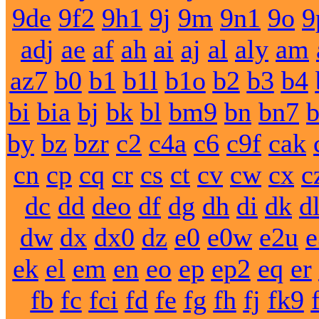
9de
9f2
9h1
9j
9m
9n1
9o
9
adj
ae
af
ah
ai
aj
al
aly
am
az7
b0
b1
b1l
b1o
b2
b3
b4
bi
bia
bj
bk
bl
bm9
bn
bn7
by
bz
bzr
c2
c4a
c6
c9f
cak
cn
cp
cq
cr
cs
ct
cv
cw
cx
c
dc
dd
deo
df
dg
dh
di
dk
d
dw
dx
dx0
dz
e0
e0w
e2u
e
ek
el
em
en
eo
ep
ep2
eq
er
fb
fc
fci
fd
fe
fg
fh
fj
fk9