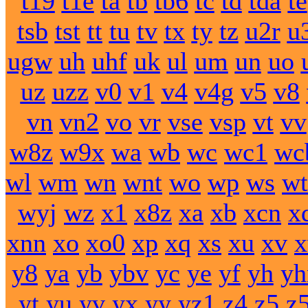
t19
t1e
ta
tb
tb6
tc
td
tda
te
tsb
tst
tt
tu
tv
tx
ty
tz
u2r
u
ugw
uh
uhf
uk
ul
um
un
uo
uz
uzz
v0
v1
v4
v4g
v5
v8
vn
vn2
vo
vr
vse
vsp
vt
vv
w8z
w9x
wa
wb
wc
wc1
wc
wl
wm
wn
wnt
wo
wp
ws
wt
wyj
wz
x1
x8z
xa
xb
xcn
x
xnn
xo
xo0
xp
xq
xs
xu
xv
y8
ya
yb
ybv
yc
ye
yf
yh
yh
yt
yu
yv
yx
yy
yz1
z4
z5
z