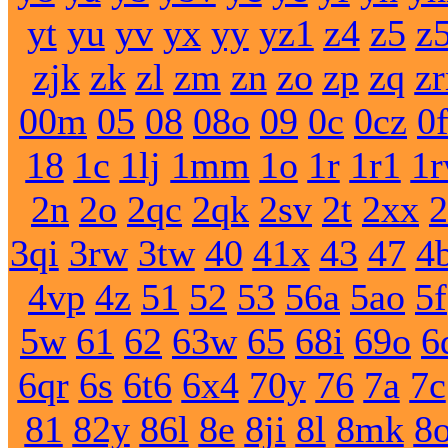
yt
yu
yv
yx
yy
yz1
z4
z5
z
zjk
zk
zl
zm
zn
zo
zp
zq
z
00m
05
08
08o
09
0c
0cz
0
18
1c
1lj
1mm
1o
1r
1r1
1
2n
2o
2qc
2qk
2sv
2t
2xx
2
3qi
3rw
3tw
40
41x
43
47
4
4vp
4z
51
52
53
56a
5ao
5f
5w
61
62
63w
65
68i
69o
6
6qr
6s
6t6
6x4
70y
76
7a
7c
81
82y
86l
8e
8ji
8l
8mk
8