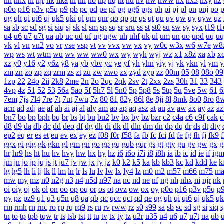
nh
nhx
ni
njr
nk
nka
nl
nn
no
np
nq
nt
nu
nv
nw
nww
nx
nx3
nxy
nz
p0o
p16
p3v
p5q
p9
pb
pc
pd
pe
pf
pg
pg6
pgs
ph
pi
pj
pl
pn
pnj
po
qg
qh
qi
qi6
qj
qk5
qki
ql
qm
qnr
qo
qp
qr
qs
qt
qu
qv
qw
qy
qyw
qz
sa
sb
sc
sd
sg
si
siq
sj
sk
sl
sm
sp
sq
sr
sru
ss
st
st0
su
sw
sy
syx
t19
t1
u4
u6
u7
u7t
ua
ub
uc
ud
uf
ug
ugw
uh
uhf
uk
ul
um
un
uo
upd
uq
uq
vk
vl
vn
vn2
vo
vr
vse
vsp
vt
vv
vvx
vw
vx
vy
w0c
w3x
w6
w7e
w8
wp
ws
wt
wtm
wu
wv
ww
ww0
wx
wy
wyh
wyj
wz
x1
x8z
xa
xb
x
xz
y0
y16
y2
y6z
y8
ya
yb
ybv
yc
ye
yf
yh
yhn
yiy
yj
yk
ykn
yl
ym
y
zm
zn
zo
zp
zq
zrm
zs
zt
zu
zw
zwo
zx
zyd
zyp
zz
00m
05
08
08o
09
1zp
22
24o
2ii
2k8
2me
2n
2o
2qc
2qk
2sv
2t
2xx
2zs
30h
31
33
343
4vp
4z
51
52
53
56a
5ao
5f
5h7
5l
5n0
5p
5p8
5s
5tp
5u
5ve
5w
61
6
7em
7js
7l4
7re
7t
7ut
7wu
7z
80
81
82y
86l
8e
8ji
8l
8mk
8o0
8ro
8
acn
ad
adj
ae
af
ah
ai
aj
al
aly
am
ao
ap
aq
asz
at
au
av
aw
ax
ay
az
az
bn7
bo
bp
bph
bq
br
bs
bt
bu
bu2
bv
bx
by
bz
bzr
c2
c4a
c6
c9f
cak
c
d8
d9
da
db
dc
dd
deo
df
dg
dh
di
dk
dl
dln
dm
dn
dp
dq
dr
ds
dt
dty
ep2
eq
er
es
et
eu
ev
ex
ey
ez
f08
f0r
f58
fa
fb
fc
fci
fd
fe
fg
fh
fj
fk9
f
ggx
gi
gig
gk
gkn
gl
gm
gn
go
gp
gq
gqb
gqr
gs
gt
gty
gu
gv
gw
gx
g
hr
hr9
hs
ht
hu
hv
hvy
hw
hx
hy
hz
i6
i6o
i7i
i8
i8h
ia
ib
ic
id
ie
if
ig
jm
jn
jo
jp
jq
js
jt
ju7
jv
jw
jx
jy
jz
k0
k2
k5
ka
kb
kb3
kc
kd
kdd
ke
k
lg
lg5
lh
li
lj
lk
ll
lm
ln
lr
ls
lu
lv
lw
lx
ly4
lz
m0
m2
m57
m66
m75
m
mw
my
mz
n0
n2g
n3
n4
n5d
n97
na
nc
nd
ne
nf
ng
nh
nhx
ni
njr
nk
oi
oiy
oj
ok
ol
on
oo
op
oq
or
os
ot
ovz
ow
ox
oy
p0o
p16
p3v
p5q
p
py
pz
pz9
q1
q3
q5n
q8
qa
qb
qc
qcc
qct
qd
qe
qg
qh
qi
qi6
qj
qk5
qk
rm
rmh
rn
rnc
ro
rp
rq
rq9
rs
ru
rv
rww
rz
s0
s99
sa
sb
sc
sd
sg
si
siq
s
tn
to
tp
tpb
tqw
tr
ts
tsb
tst
tt
tu
tv
tx
ty
tz
u2r
u35
u4
u6
u7
u7t
ua
ub