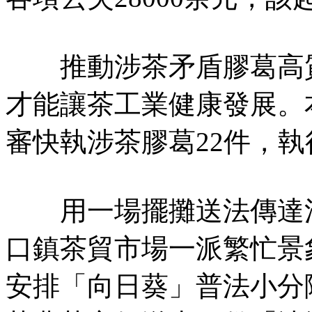
推動涉茶矛盾膠葛高質
才能讓茶工業健康發展。
審快執涉茶膠葛22件，執行
用一場擺攤送法傳達法
口鎮茶貿市場一派繁忙景
安排「向日葵」普法小分