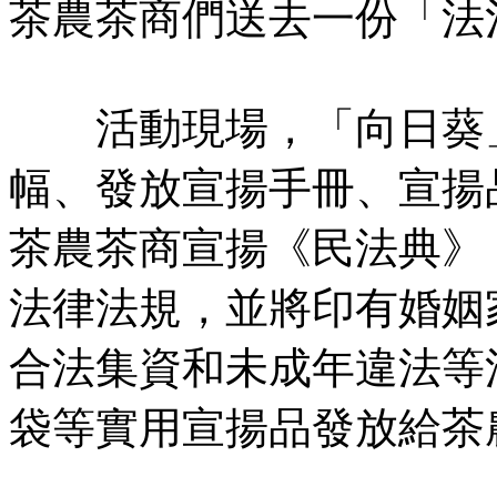
茶農茶商們送去一份「法
活動現場，「向日葵」
幅、發放宣揚手冊、宣揚
茶農茶商宣揚《民法典》
法律法規，並將印有婚姻
合法集資和未成年違法等
袋等實用宣揚品發放給茶